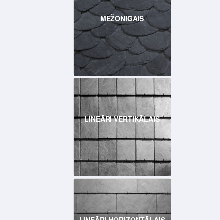
MEŽONĪGAIS
LINEĀRI VERTIKĀLAIS
LINEĀRI HORIZONTĀLAIS