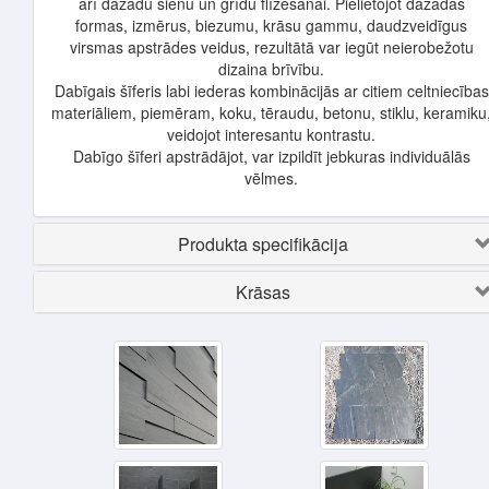
arī dažādu sienu un grīdu flīzēšanai. Pielietojot dažādas
formas, izmērus, biezumu, krāsu gammu, daudzveidīgus
virsmas apstrādes veidus, rezultātā var iegūt neierobežotu
dizaina brīvību.
Dabīgais šīferis labi iederas kombinācijās ar citiem celtniecības
materiāliem, piemēram, koku, tēraudu, betonu, stiklu, keramiku
veidojot interesantu kontrastu.
Dabīgo šīferi apstrādājot, var izpildīt jebkuras individuālās
vēlmes.
Produkta specifikācija
Krāsas