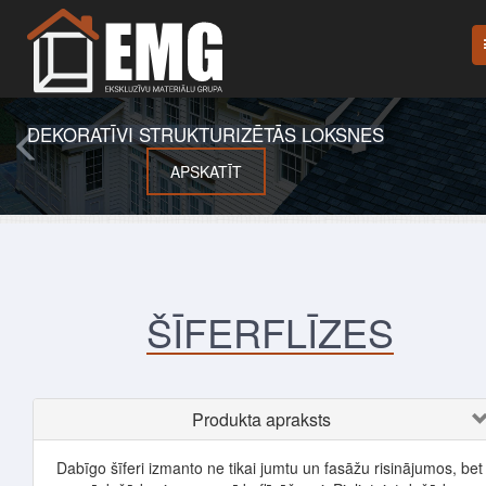
DEKORATĪVI STRUKTURIZĒTĀS LOKSNES
APSKATĪT
ŠĪFERFLĪZES
Produkta apraksts
Dabīgo šīferi izmanto ne tikai jumtu un fasāžu risinājumos, bet