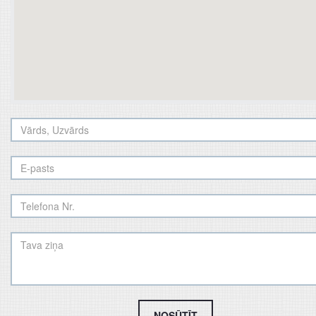
NOSŪTĪT