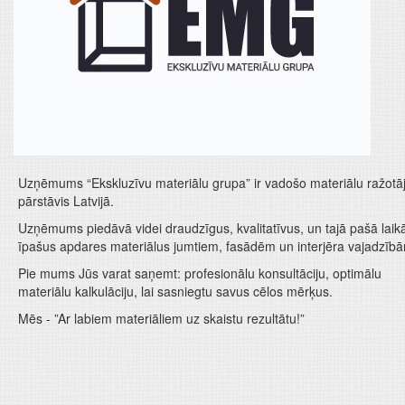
Uzņēmums “Ekskluzīvu materiālu grupa” ir vadošo materiālu ražotā
pārstāvis Latvijā.
Uzņēmums piedāvā videi draudzīgus, kvalitatīvus, un tajā pašā laik
īpašus apdares materiālus jumtiem, fasādēm un interjēra vajadzīb
Pie mums Jūs varat saņemt: profesionālu konsultāciju, optimālu
materiālu kalkulāciju, lai sasniegtu savus cēlos mērķus.
Mēs - ”Ar labiem materiāliem uz skaistu rezultātu!”