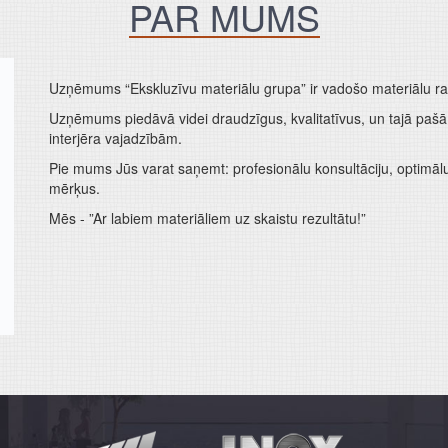
PAR MUMS
Uzņēmums “Ekskluzīvu materiālu grupa” ir vadošo materiālu ražo
Uzņēmums piedāvā videi draudzīgus, kvalitatīvus, un tajā paš
interjēra vajadzībām.
Pie mums Jūs varat saņemt: profesionālu konsultāciju, optimālu 
mērķus.
Mēs - ”Ar labiem materiāliem uz skaistu rezultātu!”