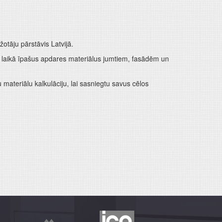
tāju pārstāvis Latvijā.
ā laikā īpašus apdares materiālus jumtiem, fasādēm un
materiālu kalkulāciju, lai sasniegtu savus cēlos