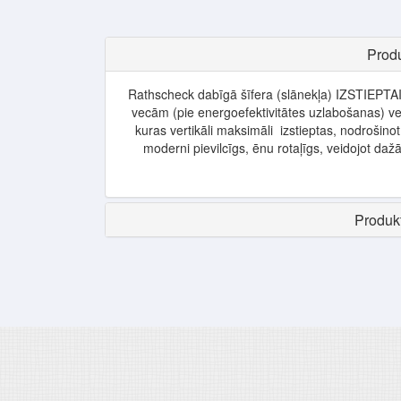
Produ
Rathscheck dabīgā šīfera (slānekļa) IZSTIEPTA
vecām (pie energoefektivitātes uzlabošanas) v
kuras vertikāli maksimāli izstieptas, nodrošino
moderni pievilcīgs, ēnu rotaļīgs, veidojot daž
Produkt