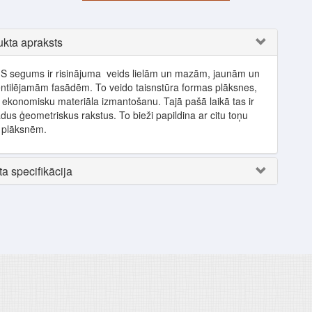
kta apraksts
IS segums ir risinājuma veids lielām un mazām, jaunām un
entilējamām fasādēm. To veido taisnstūra formas plāksnes,
t ekonomisku materiāla izmantošanu. Tajā pašā laikā tas ir
ādus ģeometriskus rakstus. To bieži papildina ar citu toņu
plāksnēm.
a specifikācija