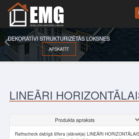
DEKORATĪVI STRUKTURIZĒTĀS LOKSNES
APSKATĪT
LINEĀRI HORIZONTĀLAI
Produkta apraksts
Rathscheck dabīgā šīfera (slānekļa) LINEĀRI HORIZONTĀLAI