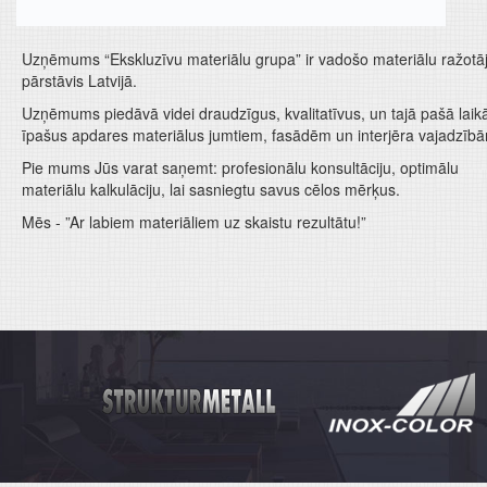
Uzņēmums “Ekskluzīvu materiālu grupa” ir vadošo materiālu ražotā
pārstāvis Latvijā.
Uzņēmums piedāvā videi draudzīgus, kvalitatīvus, un tajā pašā laik
īpašus apdares materiālus jumtiem, fasādēm un interjēra vajadzīb
Pie mums Jūs varat saņemt: profesionālu konsultāciju, optimālu
materiālu kalkulāciju, lai sasniegtu savus cēlos mērķus.
Mēs - ”Ar labiem materiāliem uz skaistu rezultātu!”