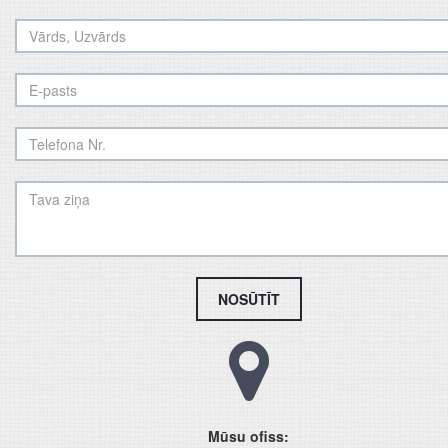
NOSŪTĪT
Mūsu ofiss: