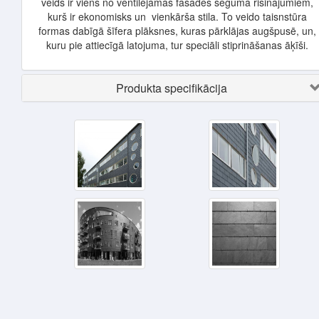
veids ir viens no ventilējamās fasādes seguma risinājumiem,
kurš ir ekonomisks un vienkārša stila. To veido taisnstūra
formas dabīgā šīfera plāksnes, kuras pārklājas augšpusē, un,
kuru pie attiecīgā latojuma, tur speciāli stiprināšanas āķīši.
Produkta specifikācija