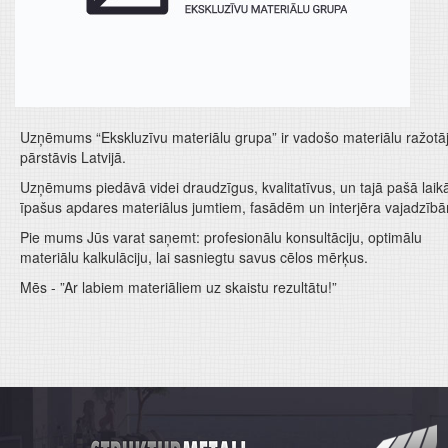
Uzņēmums “Ekskluzīvu materiālu grupa” ir vadošo materiālu ražotā
pārstāvis Latvijā.
Uzņēmums piedāvā videi draudzīgus, kvalitatīvus, un tajā pašā laik
īpašus apdares materiālus jumtiem, fasādēm un interjēra vajadzīb
Pie mums Jūs varat saņemt: profesionālu konsultāciju, optimālu
materiālu kalkulāciju, lai sasniegtu savus cēlos mērķus.
Mēs - ”Ar labiem materiāliem uz skaistu rezultātu!”