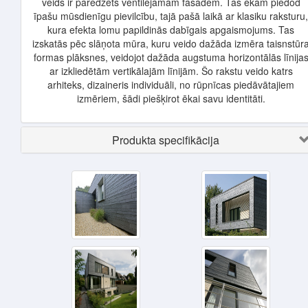
veids ir paredzēts ventilējamām fasādēm. Tas ēkām piedod
īpašu mūsdienīgu pievilcību, tajā pašā laikā ar klasiku raksturu,
kura efekta lomu papildinās dabīgais apgaismojums. Tas
izskatās pēc slāņota mūra, kuru veido dažāda izmēra taisnstūr
formas plāksnes, veidojot dažāda augstuma horizontālās līnija
ar izkliedētām vertikālajām līnijām. Šo rakstu veido katrs
arhiteks, dizaineris individuāli, no rūpnīcas piedāvātajiem
izmēriem, šādi piešķirot ēkai savu identitāti.
Produkta specifikācija