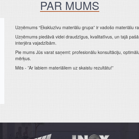
PAR MUMS
Uzņēmums “Ekskluzīvu materiālu grupa” ir vadošo materiālu ražo
Uzņēmums piedāvā videi draudzīgus, kvalitatīvus, un tajā paš
interjēra vajadzībām.
Pie mums Jūs varat saņemt: profesionālu konsultāciju, optimālu 
mērķus.
Mēs - ”Ar labiem materiāliem uz skaistu rezultātu!”