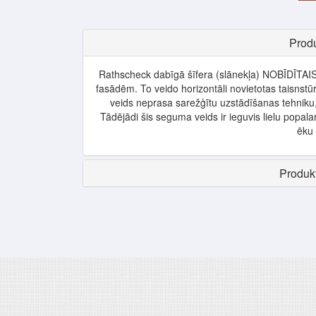
Produ
Rathscheck dabīgā šīfera (slānekļa) NOBĪDĪTA
fasādēm. To veido horizontāli novietotas taisnstū
veids neprasa sarežģītu uzstādīšanas tehniku, 
Tādējādi šis seguma veids ir ieguvis lielu popala
ēku
Produkt