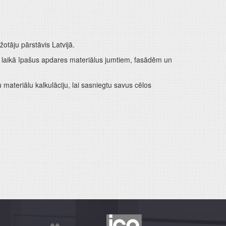
tāju pārstāvis Latvijā.
ā laikā īpašus apdares materiālus jumtiem, fasādēm un
materiālu kalkulāciju, lai sasniegtu savus cēlos