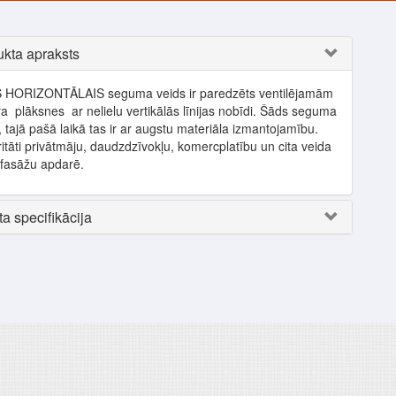
kta apraksts
IS HORIZONTĀLAIS seguma veids ir paredzēts ventilējamām
ra plāksnes ar nelielu vertikālās līnijas nobīdi. Šāds seguma
tajā pašā laikā tas ir ar augstu materiāla izmantojamību.
ritāti privātmāju, daudzdzīvokļu, komercplatību un cita veida
 fasāžu apdarē.
a specifikācija