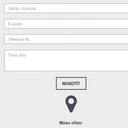
NOSŪTĪT
Mūsu ofiss: