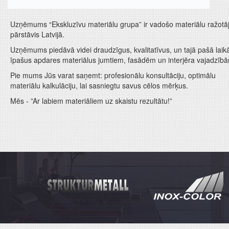
Uzņēmums “Ekskluzīvu materiālu grupa” ir vadošo materiālu ražotā
pārstāvis Latvijā.
Uzņēmums piedāvā videi draudzīgus, kvalitatīvus, un tajā pašā laik
īpašus apdares materiālus jumtiem, fasādēm un interjēra vajadzīb
Pie mums Jūs varat saņemt: profesionālu konsultāciju, optimālu
materiālu kalkulāciju, lai sasniegtu savus cēlos mērķus.
Mēs - ”Ar labiem materiāliem uz skaistu rezultātu!”