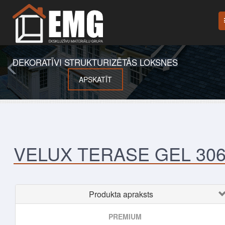
DEKORATĪVI STRUKTURIZĒTĀS LOKSNES
APSKATĪT
VELUX TERASE GEL 30
Produkta apraksts
PREMIUM