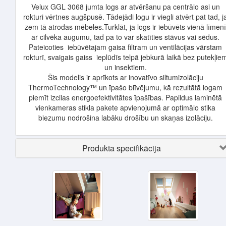
Velux GGL 3068 jumta logs ar atvēršanu pa centrālo asi un
rokturi vērtnes augšpusē. Tādejādi logu ir viegli atvērt pat tad, j
zem tā atrodas mēbeles.Turklāt, ja logs ir iebūvēts vienā līmenī
ar cilvēka augumu, tad pa to var skatīties stāvus vai sēdus.
Pateicoties iebūvētajam gaisa filtram un ventilācijas vārstam
rokturī, svaigais gaiss ieplūdīs telpā jebkurā laikā bez putekļie
un insektiem.
Šis modelis ir aprīkots ar inovatīvo siltumizolāciju
ThermoTechnology™ un īpašo blīvējumu, kā rezultātā logam
piemīt izcilas energoefektivitātes īpašības. Papildus laminētā
vienkameras stikla pakete apvienojumā ar optimālo stika
biezumu nodrošina labāku drošību un skaņas izolāciju.
Produkta specifikācija