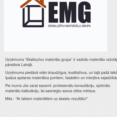
Uzņēmums “Ekskluzīvu materiālu grupa” ir vadošo materiālu ražotā
pārstāvis Latvijā.
Uzņēmums piedāvā videi draudzīgus, kvalitatīvus, un tajā pašā laik
īpašus apdares materiālus jumtiem, fasādēm un interjēra vajadzīb
Pie mums Jūs varat saņemt: profesionālu konsultāciju, optimālu
materiālu kalkulāciju, lai sasniegtu savus cēlos mērķus.
Mēs - ”Ar labiem materiāliem uz skaistu rezultātu!”