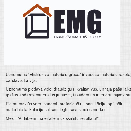
Uzņēmums “Ekskluzīvu materiālu grupa” ir vadošo materiālu ražotā
pārstāvis Latvijā.
Uzņēmums piedāvā videi draudzīgus, kvalitatīvus, un tajā pašā laik
īpašus apdares materiālus jumtiem, fasādēm un interjēra vajadzīb
Pie mums Jūs varat saņemt: profesionālu konsultāciju, optimālu
materiālu kalkulāciju, lai sasniegtu savus cēlos mērķus.
Mēs - ”Ar labiem materiāliem uz skaistu rezultātu!”