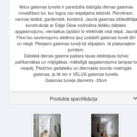
Velux gaismas tunelis ir paredzēts dabīgās dienas gaismas
novadīšani tur, kur logus nav iespējams iebūvēt. Piemēram,
vannas istabā, garderobē, koridorā. Jaunā gaismas izkliedētāj
konstrukcija ar Edge Glow nodrošina lielāku dabisko
apgaismojumu, vienlaikus izplatot to efektīvāk visā telpā. Jaun
Flexi-loc savienojumu sistēma ļauj uzstādīt gaismas tuneli ātri
un viegli. Pieejami gaismas tuneļi kā slīpajiem, tā plakanajiem
jumtiem.
Dabiskā dienas gaisma padara tavas iekštelpas dzīvei
patīkamākas un mājīgākas, mākslīgā apgaismojuma lampas to
nespēj. Piedzīvo gadalaiku un diennakts stundu mainīgās
gaismas, ja tik tev ir VELUX gaismas tunelis.
Gaismas tuneļa diametrs -35cm
Produkta specifikācija