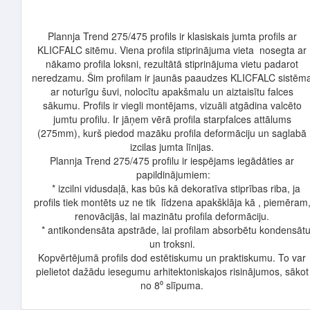
Plannja Trend 275/475 profils ir klasiskais jumta profils ar
KLICFALC sitēmu. Viena profila stiprinājuma vieta nosegta ar
nākamo profila loksni, rezultātā stiprinājuma vietu padarot
neredzamu. Šim profilam ir jaunās paaudzes KLICFALC sistēm
ar noturīgu šuvi, nolocītu apakšmalu un aiztaisītu falces
sākumu. Profils ir viegli montējams, vizuāli atgādina valcēto
jumtu profilu. Ir jāņem vērā profila starpfalces attālums
(275mm), kurš piedod mazāku profila deformāciju un saglabā
izcilas jumta līnijas.
Plannja Trend 275/475 profilu ir iespējams iegādāties ar
papildinājumiem:
* izcilni vidusdaļā, kas būs kā dekoratīva stiprības riba, ja
profils tiek montēts uz ne tik līdzena apakšklāja kā , piemēram
renovācijās, lai mazinātu profila deformāciju.
* antikondensāta apstrāde, lai profilam absorbētu kondensāt
un troksni.
Kopvērtējumā profils dod estētiskumu un praktiskumu. To var
pielietot dažādu iesegumu arhitektoniskajos risinājumos, sākot
no 8⁰ slīpuma.