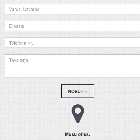
NOSŪTĪT
Mūsu ofiss: