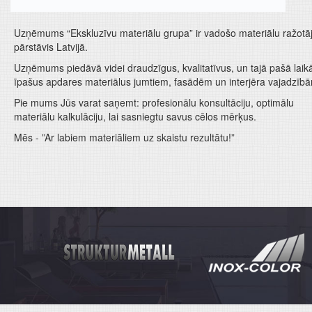
Uzņēmums “Ekskluzīvu materiālu grupa” ir vadošo materiālu ražotā
pārstāvis Latvijā.
Uzņēmums piedāvā videi draudzīgus, kvalitatīvus, un tajā pašā laik
īpašus apdares materiālus jumtiem, fasādēm un interjēra vajadzīb
Pie mums Jūs varat saņemt: profesionālu konsultāciju, optimālu
materiālu kalkulāciju, lai sasniegtu savus cēlos mērķus.
Mēs - ”Ar labiem materiāliem uz skaistu rezultātu!”