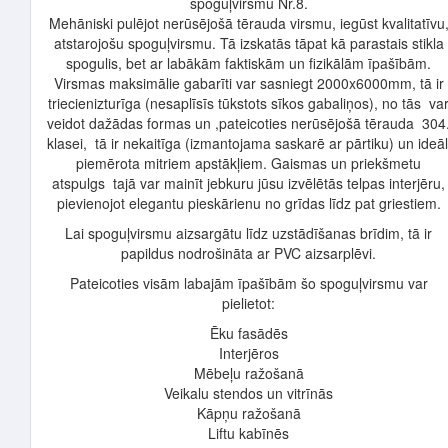
spoguļvirsmu Nr.8.
Mehāniski pulējot nerūsējošā tērauda virsmu, iegūst kvalitatīvu
atstarojošu spoguļvirsmu. Tā izskatās tāpat kā parastais stikla
spogulis, bet ar labākām faktiskām un fizikālām īpašībām.
Virsmas maksimālie gabarīti var sasniegt 2000x6000mm, tā ir
triecienizturīga (nesaplīsīs tūkstots sīkos gabaliņos), no tās va
veidot dažādas formas un ,pateicoties nerūsējošā tērauda 304
klasei, tā ir nekaitīga (izmantojama saskarē ar pārtiku) un ideāl
piemērota mitriem apstākļiem. Gaismas un priekšmetu
atspulgs tajā var mainīt jebkuru jūsu izvēlētās telpas interjēru,
pievienojot elegantu pieskārienu no grīdas līdz pat griestiem.
Lai spoguļvirsmu aizsargātu līdz uzstādīšanas brīdim, tā ir
papildus nodrošināta ar PVC aizsarplēvi.
Pateicoties visām labajām īpašībām šo spoguļvirsmu var
pielietot:
Ēku fasādēs
Interjēros
Mēbeļu ražošanā
Veikalu stendos un vitrīnās
Kāpņu ražošanā
Liftu kabīnēs