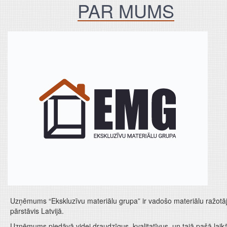
PAR MUMS
Uzņēmums “Ekskluzīvu materiālu grupa” ir vadošo materiālu ražotā
pārstāvis Latvijā.
Uzņēmums piedāvā videi draudzīgus, kvalitatīvus, un tajā pašā laik