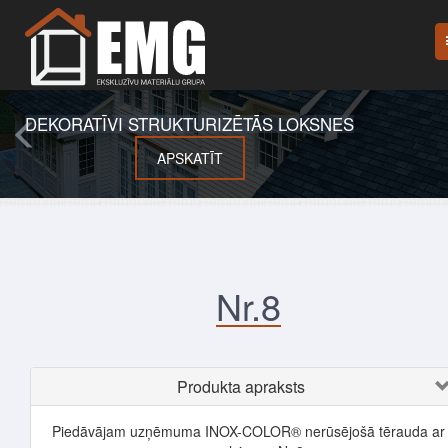
DEKORATĪVI STRUKTURIZĒTĀS LOKSNES
APSKATĪT
Nr.8
Produkta apraksts
Piedāvājam uzņēmuma INOX-COLOR® nerūsējošā tērauda ar