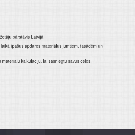
tāju pārstāvis Latvijā.
ā laikā īpašus apdares materiālus jumtiem, fasādēm un
materiālu kalkulāciju, lai sasniegtu savus cēlos