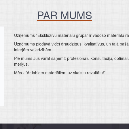
PAR MUMS
Uzņēmums “Ekskluzīvu materiālu grupa” ir vadošo materiālu ražo
Uzņēmums piedāvā videi draudzīgus, kvalitatīvus, un tajā paš
interjēra vajadzībām.
Pie mums Jūs varat saņemt: profesionālu konsultāciju, optimālu 
mērķus.
Mēs - ”Ar labiem materiāliem uz skaistu rezultātu!”