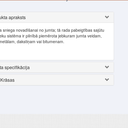
kta apraksts
a sniega novadīšanai no jumta; tā rada pabeigtības sajūtu
ku sistēma ir pilnībā piemērota jebkuram jumta veidam,
 metālam, dakstiņam vai bitumenam.
a specifikācija
Krāsas