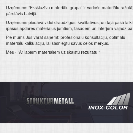
Uzņēmums “Ekskluzīvu materiālu grupa” ir vadošo materiālu ražotā
pārstāvis Latvijā.
Uzņēmums piedāvā videi draudzīgus, kvalitatīvus, un tajā pašā laik
īpašus apdares materiālus jumtiem, fasādēm un interjēra vajadzīb
Pie mums Jūs varat saņemt: profesionālu konsultāciju, optimālu
materiālu kalkulāciju, lai sasniegtu savus cēlos mērķus.
Mēs - ”Ar labiem materiāliem uz skaistu rezultātu!”