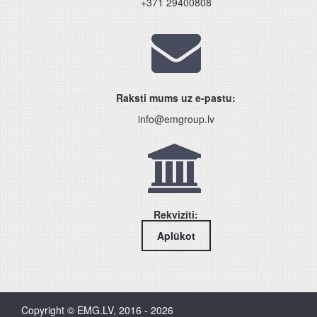
+371 29400808
Raksti mums uz e-pastu:
info@emgroup.lv
Rekvizīti:
Aplūkot
Copyright © EMG.LV, 2016 - 2026