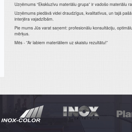
Uzņēmums “Ekskluzīvu materiālu grupa” ir vadošo materiālu ražo
Uzņēmums piedāvā videi draudzīgus, kvalitatīvus, un tajā paš
interjēra vajadzībām.
Pie mums Jūs varat saņemt: profesionālu konsultāciju, optimālu 
mērķus.
Mēs - ”Ar labiem materiāliem uz skaistu rezultātu!”