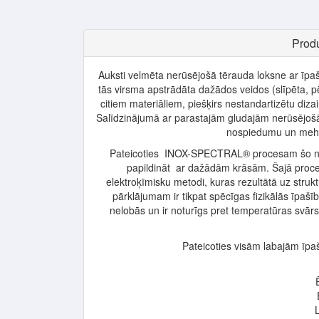
Produ
Auksti velmēta nerūsējošā tērauda loksne ar īpa
tās virsma apstrādāta dažādos veidos (slīpēta, pēr
citiem materiāliem, piešķirs nestandartizētu dizai
Salīdzinājumā ar parastajām gludajām nerūsējošā
nospiedumu un meh
Pateicoties INOX-SPECTRAL® procesam šo ner
papildināt ar dažādām krāsām. Šajā proc
elektroķīmisku metodi, kuras rezultātā uz stru
pārklājumam ir tikpat spēcīgas fizikālās īpa
nelobās un ir noturīgs pret temperatūras svār
Pateicoties visām labajām īpaš
L