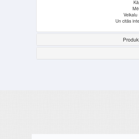
Kā
Mē
Veikalu 
Un citās int
Produkt