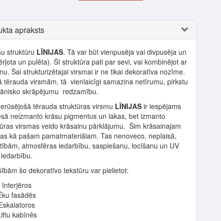
kta apraksts
šu struktūru
LĪNIJAS
. Tā var būt vienpusēja vai divpusēja un
ļota un pulēta). Šī struktūra pati par sevi, vai kombinējot ar
nu. Šai strukturizētajai virsmai ir ne tikai dekoratīva nozīme.
 tērauda virsmām, tā vienlaicīgi samazina netīrumu, pirkstu
ānisko skrāpējumu redzamību.
ūsējošā tērauda struktūras virsmu
LĪNIJAS
ir iespējams
esā neizmanto krāsu pigmentus un lakas, bet izmanto
ktūras virsmas veido krāsainu pārklājumu. Šim krāsainajam
šības kā pašam pamatmateriālam. Tas nenoveco, neplaisā,
stībām, atmosfēras iedarbību, saspiešanu, locīšanu un UV
iedarbību.
ībām šo dekoratīvo tekstūru var pielietot:
Interjēros
Ēku fasādēs
Eskalatoros
iftu kabīnēs