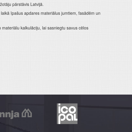
tāju pārstāvis Latvijā.
ā laikā īpašus apdares materiālus jumtiem, fasādēm un
materiālu kalkulāciju, lai sasniegtu savus cēlos