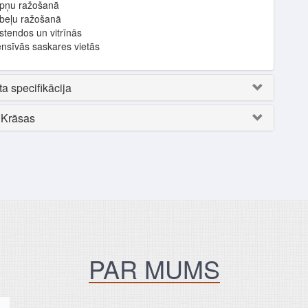
pņu ražošanā
beļu ražošanā
stendos un vitrīnās
ensīvās saskares vietās
a specifikācija
Krāsas
PAR MUMS