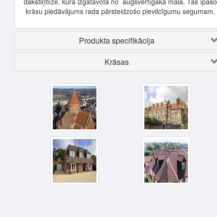
dakstiņflīze, kura izgatavota no augsvērtīgakā māla. Tās īpašo
krāsu piedāvājums rada pārsteidzošo pievilcīgumu segumam.
Produkta specifikācija
Krāsas