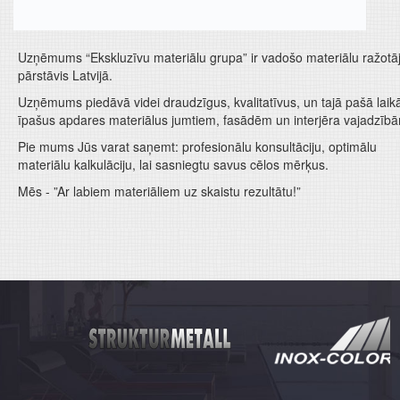
Uzņēmums “Ekskluzīvu materiālu grupa” ir vadošo materiālu ražotā
pārstāvis Latvijā.
Uzņēmums piedāvā videi draudzīgus, kvalitatīvus, un tajā pašā laik
īpašus apdares materiālus jumtiem, fasādēm un interjēra vajadzīb
Pie mums Jūs varat saņemt: profesionālu konsultāciju, optimālu
materiālu kalkulāciju, lai sasniegtu savus cēlos mērķus.
Mēs - ”Ar labiem materiāliem uz skaistu rezultātu!”