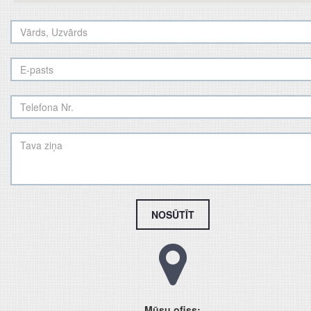
NOSŪTĪT
Mūsu ofiss: