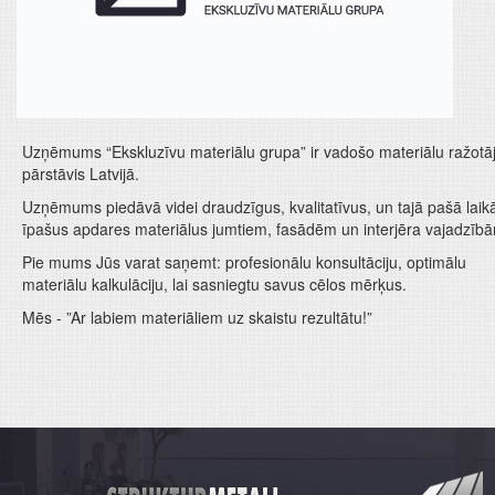
Uzņēmums “Ekskluzīvu materiālu grupa” ir vadošo materiālu ražotā
pārstāvis Latvijā.
Uzņēmums piedāvā videi draudzīgus, kvalitatīvus, un tajā pašā laik
īpašus apdares materiālus jumtiem, fasādēm un interjēra vajadzīb
Pie mums Jūs varat saņemt: profesionālu konsultāciju, optimālu
materiālu kalkulāciju, lai sasniegtu savus cēlos mērķus.
Mēs - ”Ar labiem materiāliem uz skaistu rezultātu!”