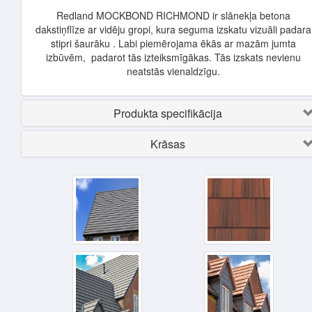
Redland MOCKBOND RICHMOND ir slānekļa betona
dakstiņflīze ar vidēju gropi, kura seguma izskatu vizuāli padara
stipri šaurāku . Labi piemērojama ēkās ar mazām jumta
izbūvēm, padarot tās izteiksmīgākas. Tās izskats nevienu
neatstās vienaldzīgu.
Produkta specifikācija
Krāsas