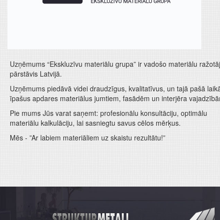
Uzņēmums “Ekskluzīvu materiālu grupa” ir vadošo materiālu ražotā
pārstāvis Latvijā.
Uzņēmums piedāvā videi draudzīgus, kvalitatīvus, un tajā pašā laik
īpašus apdares materiālus jumtiem, fasādēm un interjēra vajadzīb
Pie mums Jūs varat saņemt: profesionālu konsultāciju, optimālu
materiālu kalkulāciju, lai sasniegtu savus cēlos mērķus.
Mēs - ”Ar labiem materiāliem uz skaistu rezultātu!”