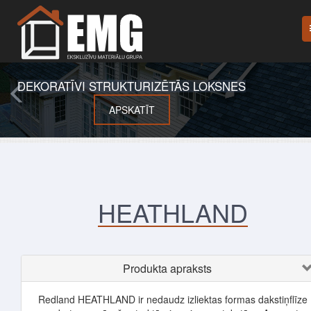
DEKORATĪVI STRUKTURIZĒTĀS LOKSNES
APSKATĪT
HEATHLAND
Produkta apraksts
Redland HEATHLAND ir nedaudz izliektas formas dakstiņflīze