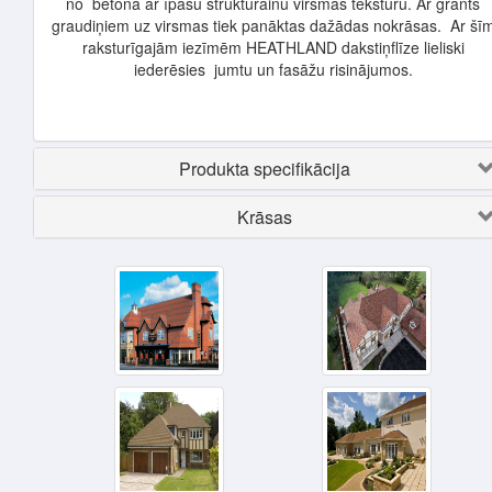
no betona ar īpašu struktūrainu virsmas tekstūru. Ar grants
graudiņiem uz virsmas tiek panāktas dažādas nokrāsas. Ar šī
raksturīgajām iezīmēm HEATHLAND dakstiņflīze lieliski
iederēsies jumtu un fasāžu risinājumos.
Produkta specifikācija
Krāsas