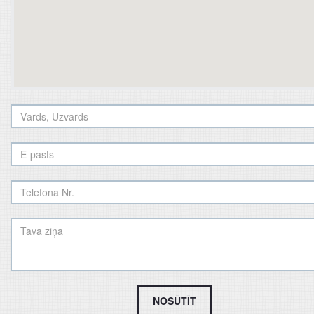
NOSŪTĪT