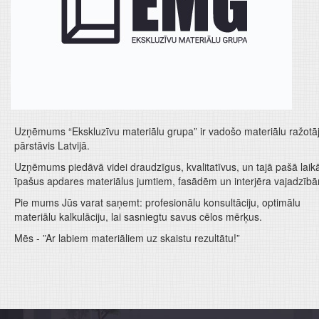
Uzņēmums “Ekskluzīvu materiālu grupa” ir vadošo materiālu ražotā
pārstāvis Latvijā.
Uzņēmums piedāvā videi draudzīgus, kvalitatīvus, un tajā pašā laik
īpašus apdares materiālus jumtiem, fasādēm un interjēra vajadzīb
Pie mums Jūs varat saņemt: profesionālu konsultāciju, optimālu
materiālu kalkulāciju, lai sasniegtu savus cēlos mērķus.
Mēs - ”Ar labiem materiāliem uz skaistu rezultātu!”