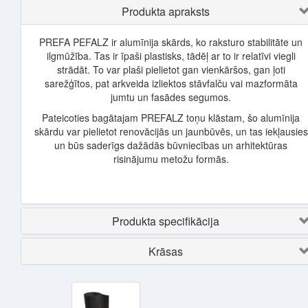
Produkta apraksts
PREFA PEFALZ ir alumīnija skārds, ko raksturo stabilitāte un
ilgmūžība. Tas ir īpaši plastisks, tādēļ ar to ir relatīvi viegli
strādāt. To var plaši pielietot gan vienkāršos, gan ļoti
sarežģītos, pat arkveida izliektos stāvfalču vai mazformāta
jumtu un fasādes segumos.
Pateicoties bagātajam PREFALZ toņu klāstam, šo alumīnija
skārdu var pielietot renovācijās un jaunbūvēs, un tas iekļausies
un būs saderīgs dažādās būvniecības un arhitektūras
risinājumu metožu formās.
Produkta specifikācija
Krāsas