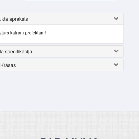
kta apraksts
ksturs katram projektam!
a specifikācija
Krāsas