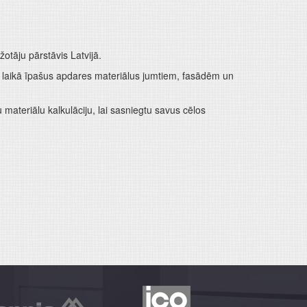
tāju pārstāvis Latvijā.
ā laikā īpašus apdares materiālus jumtiem, fasādēm un
materiālu kalkulāciju, lai sasniegtu savus cēlos