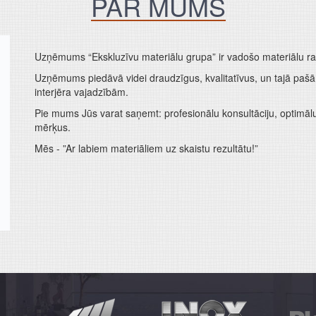
PAR MUMS
Uzņēmums “Ekskluzīvu materiālu grupa” ir vadošo materiālu ražo
Uzņēmums piedāvā videi draudzīgus, kvalitatīvus, un tajā paš
interjēra vajadzībām.
Pie mums Jūs varat saņemt: profesionālu konsultāciju, optimālu 
mērķus.
Mēs - ”Ar labiem materiāliem uz skaistu rezultātu!”