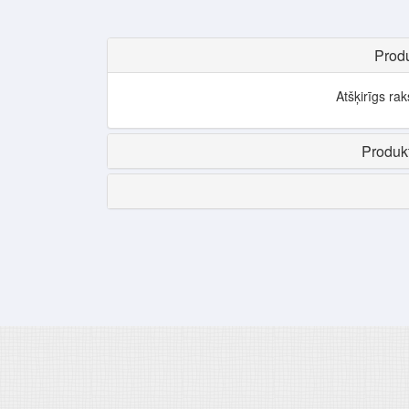
Produ
Atšķirīgs ra
Produkt