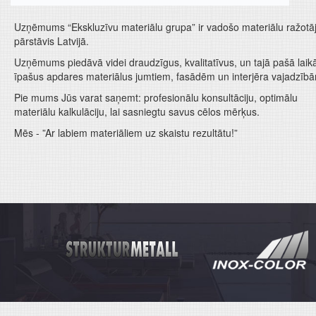
Uzņēmums “Ekskluzīvu materiālu grupa” ir vadošo materiālu ražotā
pārstāvis Latvijā.
Uzņēmums piedāvā videi draudzīgus, kvalitatīvus, un tajā pašā laik
īpašus apdares materiālus jumtiem, fasādēm un interjēra vajadzīb
Pie mums Jūs varat saņemt: profesionālu konsultāciju, optimālu
materiālu kalkulāciju, lai sasniegtu savus cēlos mērķus.
Mēs - ”Ar labiem materiāliem uz skaistu rezultātu!”