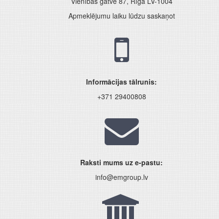
Vienības gatve 87, Rīga LV-1004
Apmeklējumu laiku lūdzu saskaņot
Informācijas tālrunis:
+371 29400808
Raksti mums uz e-pastu:
info@emgroup.lv