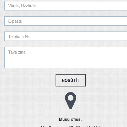
NOSŪTĪT
Mūsu ofiss: