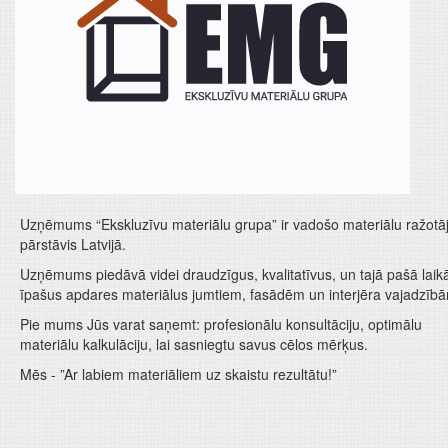
Uzņēmums “Ekskluzīvu materiālu grupa” ir vadošo materiālu ražotā
pārstāvis Latvijā.
Uzņēmums piedāvā videi draudzīgus, kvalitatīvus, un tajā pašā laik
īpašus apdares materiālus jumtiem, fasādēm un interjēra vajadzīb
Pie mums Jūs varat saņemt: profesionālu konsultāciju, optimālu
materiālu kalkulāciju, lai sasniegtu savus cēlos mērķus.
Mēs - ”Ar labiem materiāliem uz skaistu rezultātu!”