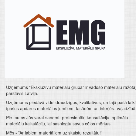
Uzņēmums “Ekskluzīvu materiālu grupa” ir vadošo materiālu ražotā
pārstāvis Latvijā.
Uzņēmums piedāvā videi draudzīgus, kvalitatīvus, un tajā pašā laik
īpašus apdares materiālus jumtiem, fasādēm un interjēra vajadzīb
Pie mums Jūs varat saņemt: profesionālu konsultāciju, optimālu
materiālu kalkulāciju, lai sasniegtu savus cēlos mērķus.
Mēs - ”Ar labiem materiāliem uz skaistu rezultātu!”