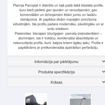
Plannja Pannplat ir diskrēts un tajā pašā laikā klasisks profils,
kuru bieži pielieto gan jaunām un renovējamām, gan
komerciālām un dzīvojamām ēkām jumtu un fasāžu
risinājumos. Ar papildus divām mazajām izvirzījuma
viduslīnijām, tās profilu padara modernāku, pievilcīgāku un ar
izcilu izteiksmi.
Pateicoties biezajam izturīgajam pamata izejmateriālam –
alumīnijam, tas ir trokšņu, kondensāta absorbējošs un
nekorozējošs profils, kurš kalpos krietni ilgāku laiku. Profils ir
papildināms ar pretkondensāta apstrādiun perfarāciju.
Informācija par pārklājumu
Produkta specifikācija
Krāsas