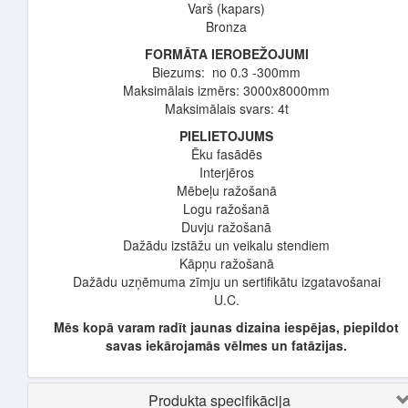
Varš (kapars)
Bronza
FORMĀTA IEROBEŽOJUMI
Biezums: no 0.3 -300mm
Maksimālais izmērs: 3000x8000mm
Maksimālais svars: 4t
PIELIETOJUMS
Ēku fasādēs
Interjēros
Mēbeļu ražošanā
Logu ražošanā
Duvju ražošanā
Dažādu izstāžu un veikalu stendiem
Kāpņu ražošanā
Dažādu uzņēmuma zīmju un sertifikātu izgatavošanai
U.C.
Mēs kopā varam radīt jaunas dizaina iespējas, piepildot
savas iekārojamās vēlmes un fatāzijas.
Produkta specifikācija