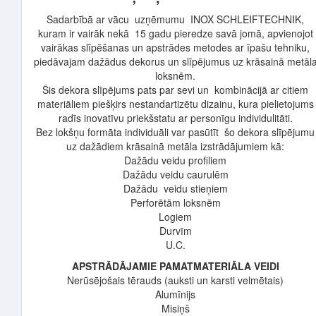
Sadarbībā ar vācu uzņēmumu INOX SCHLEIFTECHNIK,
kuram ir vairāk nekā 15 gadu pieredze savā jomā, apvienojot
vairākas slīpēšanas un apstrādes metodes ar īpašu tehniku,
piedāvajam dažādus dekorus un slīpējumus uz krāsainā metāl
loksnēm.
Šis dekora slīpējums pats par sevi un kombinācijā ar citiem
materiāliem piešķirs nestandartizētu dizainu, kura pielietojums
radīs inovatīvu priekšstatu ar personīgu individulitāti.
Bez lokšņu formāta individuāli var pasūtīt šo dekora slīpējumu
uz dažādiem krāsainā metāla izstrādājumiem kā:
Dažādu veidu profiliem
Dažādu veidu caurulēm
Dažādu veidu stieņiem
Perforētām loksnēm
Logiem
Durvīm
U.C.
APSTRĀDĀJAMIE PAMATMATERIĀLA VEIDI
Nerūsējošais tērauds (auksti un karsti velmētais)
Alumīnijs
Misiņš