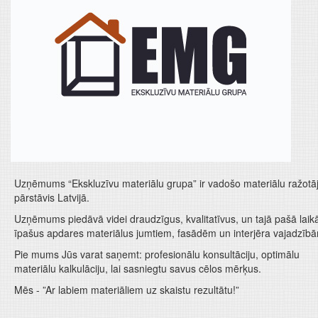
Uzņēmums “Ekskluzīvu materiālu grupa” ir vadošo materiālu ražotā
pārstāvis Latvijā.
Uzņēmums piedāvā videi draudzīgus, kvalitatīvus, un tajā pašā laik
īpašus apdares materiālus jumtiem, fasādēm un interjēra vajadzīb
Pie mums Jūs varat saņemt: profesionālu konsultāciju, optimālu
materiālu kalkulāciju, lai sasniegtu savus cēlos mērķus.
Mēs - ”Ar labiem materiāliem uz skaistu rezultātu!”