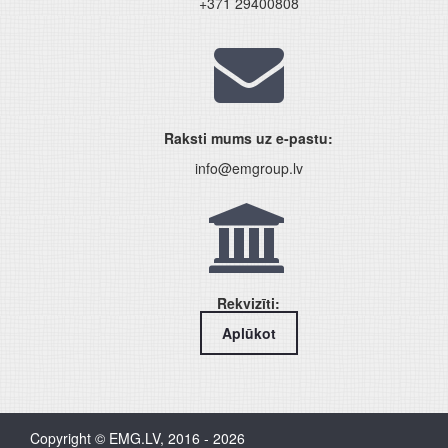
+371 29400808
Raksti mums uz e-pastu:
info@emgroup.lv
Rekvizīti:
Aplūkot
Copyright © EMG.LV, 2016 - 2026