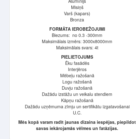
Alumīnijs
Misiņš
Varš (kapars)
Bronza
FORMĀTA IEROBEŽOJUMI
Biezums: no 0.3 -300mm
Maksimālais izmērs: 3000x8000mm
Maksimālais svars: 4t
PIELIETOJUMS
Ēku fasādēs
Interjēros
Mēbeļu ražošanā
Logu ražošanā
Duvju ražošanā
Dažādu izstāžu un veikalu stendiem
Kāpņu ražošanā
Dažādu uzņēmuma zīmju un sertifikātu izgatavošanai
U.C.
Mēs kopā varam radīt jaunas dizaina iespējas, piepildot
savas iekārojamās vēlmes un fatāzijas.