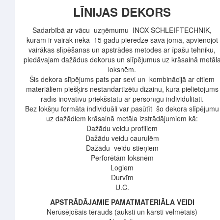
LĪNIJAS DEKORS
Sadarbībā ar vācu uzņēmumu INOX SCHLEIFTECHNIK,
kuram ir vairāk nekā 15 gadu pieredze savā jomā, apvienojot
vairākas slīpēšanas un apstrādes metodes ar īpašu tehniku,
piedāvajam dažādus dekorus un slīpējumus uz krāsainā metāl
loksnēm.
Šis dekora slīpējums pats par sevi un kombinācijā ar citiem
materiāliem piešķirs nestandartizētu dizainu, kura pielietojums
radīs inovatīvu priekšstatu ar personīgu individulitāti.
Bez lokšņu formāta individuāli var pasūtīt šo dekora slīpējumu
uz dažādiem krāsainā metāla izstrādājumiem kā:
Dažādu veidu profiliem
Dažādu veidu caurulēm
Dažādu veidu stieņiem
Perforētām loksnēm
Logiem
Durvīm
U.C.
APSTRĀDĀJAMIE PAMATMATERIĀLA VEIDI
Nerūsējošais tērauds (auksti un karsti velmētais)