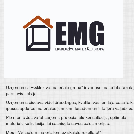
Uzņēmums “Ekskluzīvu materiālu grupa” ir vadošo materiālu ražotā
pārstāvis Latvijā.
Uzņēmums piedāvā videi draudzīgus, kvalitatīvus, un tajā pašā laik
īpašus apdares materiālus jumtiem, fasādēm un interjēra vajadzīb
Pie mums Jūs varat saņemt: profesionālu konsultāciju, optimālu
materiālu kalkulāciju, lai sasniegtu savus cēlos mērķus.
Mēs - ”Ar labiem materiāliem uz skaistu rezultātu!”