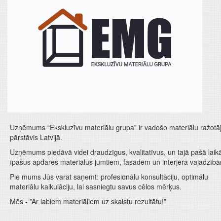
Uzņēmums “Ekskluzīvu materiālu grupa” ir vadošo materiālu ražotā
pārstāvis Latvijā.
Uzņēmums piedāvā videi draudzīgus, kvalitatīvus, un tajā pašā laik
īpašus apdares materiālus jumtiem, fasādēm un interjēra vajadzīb
Pie mums Jūs varat saņemt: profesionālu konsultāciju, optimālu
materiālu kalkulāciju, lai sasniegtu savus cēlos mērķus.
Mēs - ”Ar labiem materiāliem uz skaistu rezultātu!”