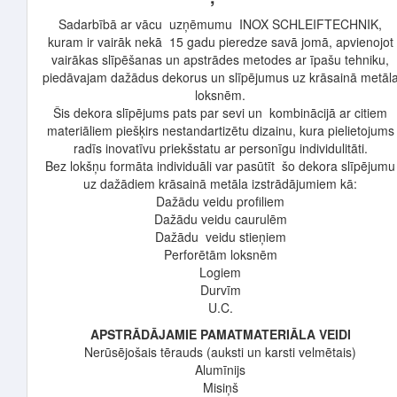
Sadarbībā ar vācu uzņēmumu INOX SCHLEIFTECHNIK,
kuram ir vairāk nekā 15 gadu pieredze savā jomā, apvienojot
vairākas slīpēšanas un apstrādes metodes ar īpašu tehniku,
piedāvajam dažādus dekorus un slīpējumus uz krāsainā metāl
loksnēm.
Šis dekora slīpējums pats par sevi un kombinācijā ar citiem
materiāliem piešķirs nestandartizētu dizainu, kura pielietojums
radīs inovatīvu priekšstatu ar personīgu individulitāti.
Bez lokšņu formāta individuāli var pasūtīt šo dekora slīpējumu
uz dažādiem krāsainā metāla izstrādājumiem kā:
Dažādu veidu profiliem
Dažādu veidu caurulēm
Dažādu veidu stieņiem
Perforētām loksnēm
Logiem
Durvīm
U.C.
APSTRĀDĀJAMIE PAMATMATERIĀLA VEIDI
Nerūsējošais tērauds (auksti un karsti velmētais)
Alumīnijs
Misiņš