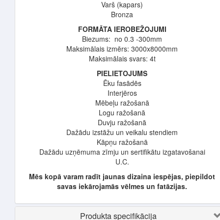
Varš (kapars)
Bronza
FORMĀTA IEROBEŽOJUMI
Biezums: no 0.3 -300mm
Maksimālais izmērs: 3000x8000mm
Maksimālais svars: 4t
PIELIETOJUMS
Ēku fasādēs
Interjēros
Mēbeļu ražošanā
Logu ražošanā
Duvju ražošanā
Dažādu izstāžu un veikalu stendiem
Kāpņu ražošanā
Dažādu uzņēmuma zīmju un sertifikātu izgatavošanai
U.C.
Mēs kopā varam radīt jaunas dizaina iespējas, piepildot
savas iekārojamās vēlmes un fatāzijas.
Produkta specifikācija